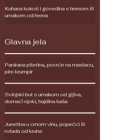
Kuhana kokoš i govedina s hrenom ili
umakom od hrena
Glavna jela
Panirana piletina, povrće na maslacu,
pire krumpir
Svinjski but s umakom od gljiva,
domaći njoki, hajdina kaša
Junetina u crnom vinu, popečci ili
rolada od kruha