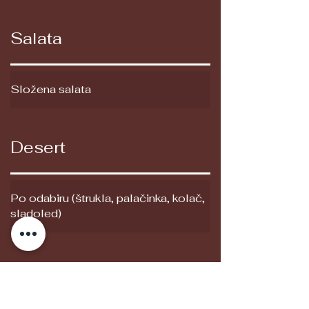
Salata
Složena salata
Desert
Po odabiru (štrukla, palačinka, kolač,
sladoled)
Dodatno - Ponoćna jela