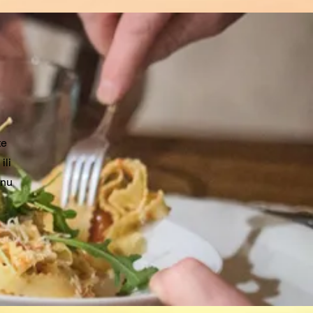
te
ili
dnu