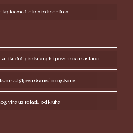
krpicama i jetrenim knedlima
kavoj korici, pire krumpir i povrće na maslacu
kom od gljiva i domaćim njokima
og vina uz roladu od kruha