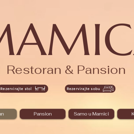
MAMIC
Restoran & Pansion
Rezervirajte stol
Rezervirajte sobu
an
Pansion
Samo u Mamici
K