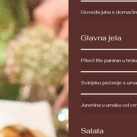
Goveđa juha s domaćim 
Glavna jela
Pileći file paniran u hrs
Svinjsko pečenje s uma
Junetina u umaku od crn
Salata