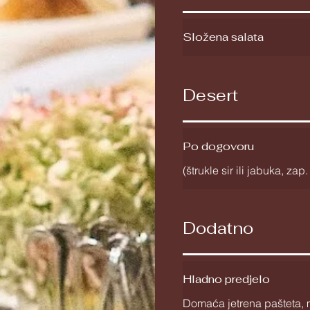
Složena salata
Desert
Po dogovoru
(štrukle sir ili jabuka, za
Dodatno
Hladno predjelo
Domaća jetrena pašteta, m