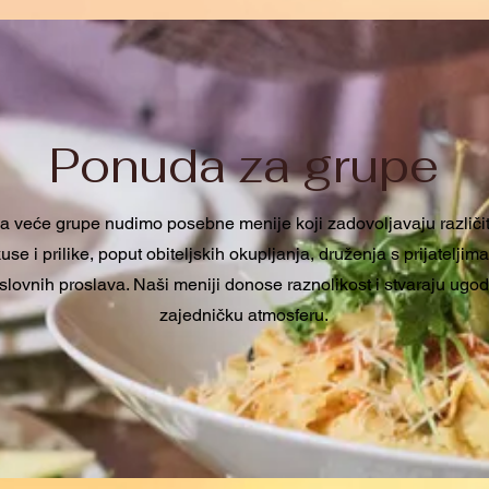
Ponuda za grupe
a veće grupe nudimo posebne menije koji zadovoljavaju različi
use i prilike, poput obiteljskih okupljanja, druženja s prijateljima 
slovnih proslava. Naši meniji donose raznolikost i stvaraju ugo
zajedničku atmosferu.