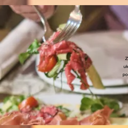
Z
uk
po