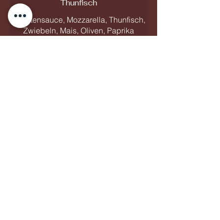
Thunfisch
Tomatensauce, Mozzarella, Thunfisch,
Zwiebeln, Mais, Oliven, Paprika
13 €
Vesuv
Tomatensoße, Gouda, Schinken, Oliven
8 €
Caipriciosa
Tomatensauce, Mozzarella, Gouda,
Schinken, Champignons,
Artischocken, Oliven
9 €
Međimurje
Tomatensauce, Gouda, Schinken,